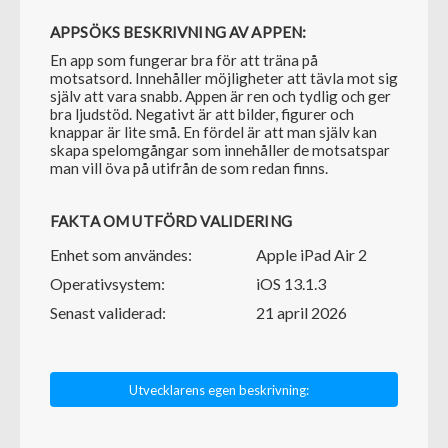
APPSÖKS BESKRIVNING AV APPEN:
En app som fungerar bra för att träna på
motsatsord. Innehåller möjligheter att tävla mot sig
själv att vara snabb. Appen är ren och tydlig och ger
bra ljudstöd. Negativt är att bilder, figurer och
knappar är lite små. En fördel är att man själv kan
skapa spelomgångar som innehåller de motsatspar
man vill öva på utifrån de som redan finns.
FAKTA OM UTFÖRD VALIDERING
Enhet som användes:
Apple iPad Air 2
Operativsystem:
iOS 13.1.3
Senast validerad:
21 april 2026
Utvecklarens egen beskrivning: